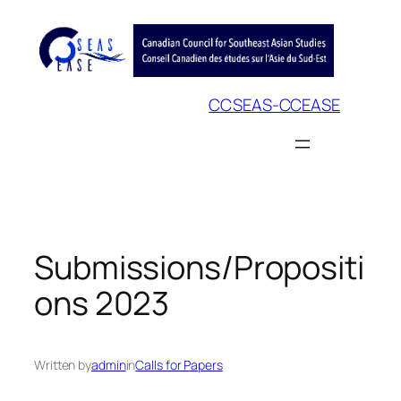
Skip
to
content
CCSEAS-CCEASE
Submissions/Propositi
ons 2023
Written by
admin
in
Calls for Papers